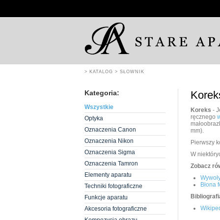
> KATALOG
> SŁOWNIK
Kategoria:
Korek
Wszystkie
Koreks
- J
ręcznego
Optyka
małoobrazk
Oznaczenia Canon
mm).
Oznaczenia Nikon
Pierwszy k
Oznaczenia Sigma
W niektóry
Oznaczenia Tamron
Zobacz ró
Elementy aparatu
Wywoł
Błona f
Techniki fotograficzne
Bibliografi
Funkcje aparatu
Wikiped
Akcesoria fotograficzne