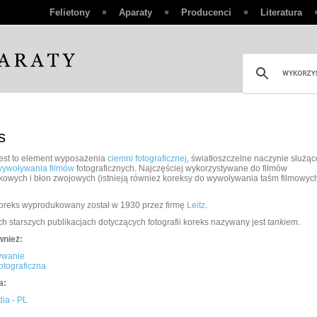
Felietony
Aparaty
Producenci
Literatura
s
est to element wyposażenia
ciemni fotograficznej
, światłoszczelne naczynie służąc
wywoływania filmów
fotograficznych. Najczęściej wykorzystywane do filmów
owych i błon zwojowych (istnieją również koreksy do wywoływania taśm filmowych
oreks wyprodukowany został w 1930 przez firmę
Leitz
.
ch starszych publikacjach dotyczących fotografii koreks nazywany jest
tankiem
.
wnież:
ywanie
otograficzna
a:
ia - PL