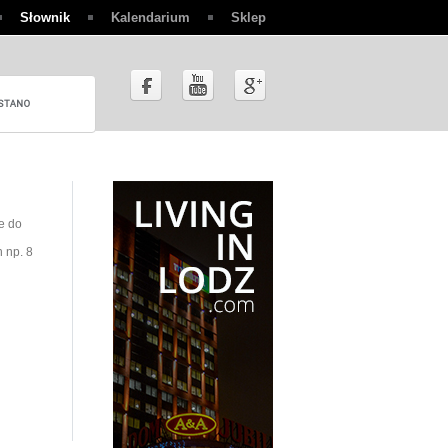
Słownik
Kalendarium
Sklep
e do
 np. 8