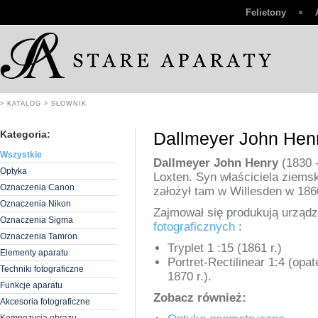
Felietony
> KATALOG
> SŁOWNIK
Kategoria:
Dallmeyer John Hen
Wszystkie
Dallmeyer John Henry
(1830 -
Optyka
Loxten. Syn właściciela ziems
Oznaczenia Canon
założył tam w Willesden w 1860
Oznaczenia Nikon
Zajmował się produkują urząd
Oznaczenia Sigma
fotograficznych
:
Oznaczenia Tamron
Tryplet 1 :15 (1861 r.)
Elementy aparatu
Portret-Rectilinear 1:4 (op
Techniki fotograficzne
1870 r.).
Funkcje aparatu
Zobacz również:
Akcesoria fotograficzne