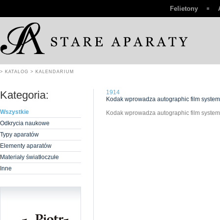
Felietony
> KATALOG
> KALENDARIUM
Kategoria:
1914
Kodak wprowadza autographic film system
Wszystkie
Kodak wprowadza autographic film system
Odkrycia naukowe
Typy aparatów
Elementy aparatów
Materiały światłoczułe
Inne