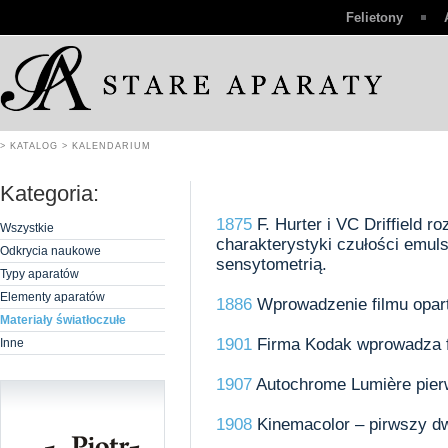
Felietony
> KATALOG
> KALENDARIUM
Kategoria:
1875
F. Hurter i VC Driffield 
Wszystkie
charakterystyki czułości emuls
Odkrycia naukowe
sensytometrią.
Typy aparatów
Elementy aparatów
1886
Wprowadzenie filmu opart
Materiały światłoczułe
1901
Firma Kodak wprowadza f
Inne
1907
Autochrome Lumière pier
1908
Kinemacolor – pirwszy d