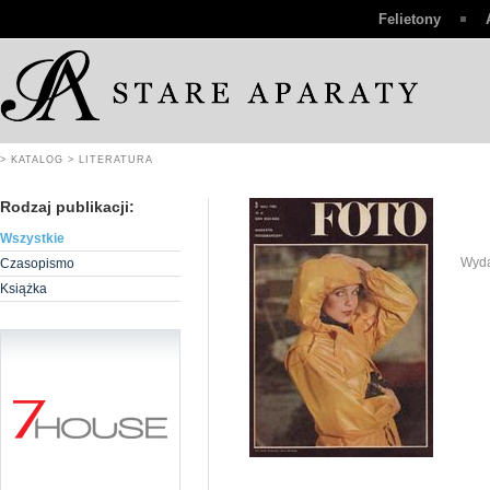
Felietony
> KATALOG
> LITERATURA
Rodzaj publikacji:
Wszystkie
Wyda
Czasopismo
Książka