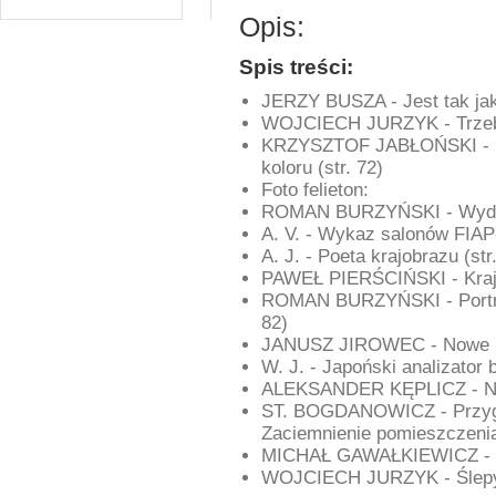
Opis:
Spis treści:
JERZY BUSZA - Jest tak jak
WOJCIECH JURZYK - Trzeba 
KRZYSZTOF JABŁOŃSKI - Ko
koloru (str. 72)
Foto felieton:
ROMAN BURZYŃSKI - Wydarz
A. V. - Wykaz salonów FIAP-
A. J. - Poeta krajobrazu (str
PAWEŁ PIERŚCIŃSKI - Krajo
ROMAN BURZYŃSKI - Portret 
82)
JANUSZ JIROWEC - Nowe now
W. J. - Japoński analizator
ALEKSANDER KĘPLICZ - Nowe
ST. BOGDANOWICZ - Przygot
Zaciemnienie pomieszczenia 
MICHAŁ GAWAŁKIEWICZ - Fo
WOJCIECH JURZYK - Ślepy la