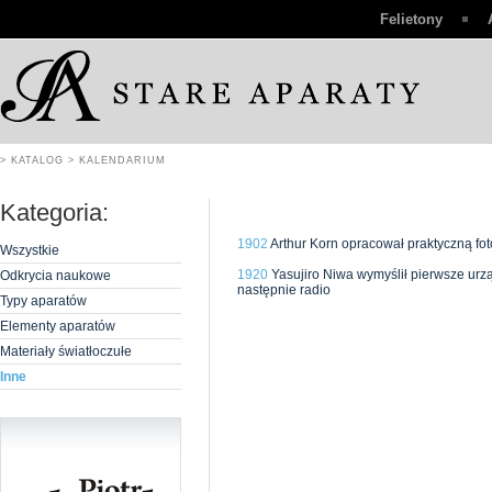
Felietony
> KATALOG
> KALENDARIUM
Kategoria:
1902
Arthur Korn opracował praktyczną fot
Wszystkie
1920
Yasujiro Niwa wymyślił pierwsze urząd
Odkrycia naukowe
następnie radio
Typy aparatów
Elementy aparatów
Materiały światłoczułe
Inne