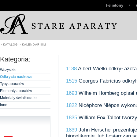
Felietony
> KATALOG
> KALENDARIUM
Kategoria:
1138
Albert Wielki odkrył azot
Wszystkie
Odkrycia naukowe
1515
Georges Fabricius odkrył
Typy aparatów
Elementy aparatów
1693
Wilhelm Homberg opisał 
Materiały światłoczułe
1822
Nicéphore Niépce wykonuj
Inne
1835
William Fox Talbot tworzy
1839
John Herschel prezentuje
hipoglikemię, lub tiosiarczan s