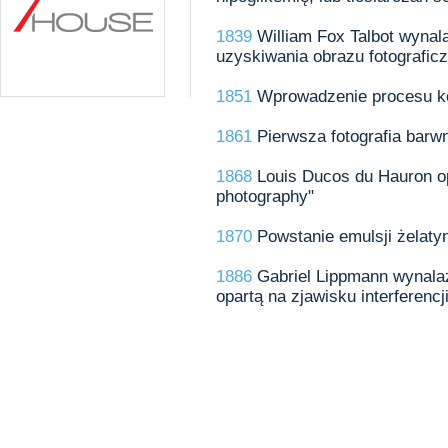
1839
William Fox Talbot wyna
uzyskiwania obrazu fotografic
1851
Wprowadzenie procesu ko
1861
Pierwsza fotografia barw
1868
Louis Ducos du Hauron op
photography"
1870
Powstanie emulsji żelaty
1886
Gabriel Lippmann wynalaz
opartą na zjawisku interferencji