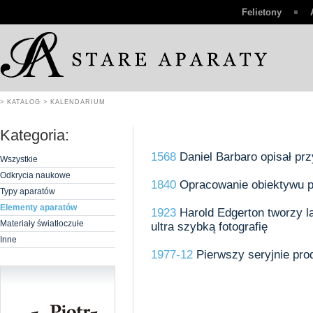
Felietony
> KATALOG
> KALENDARIUM
Kategoria:
1568
Daniel Barbaro opisał pr
Wszystkie
Odkrycia naukowe
1840
Opracowanie obiektywu p
Typy aparatów
Elementy aparatów
1923
Harold Edgerton tworzy 
Materiały światłoczułe
ultra szybką fotografię
Inne
1977-12
Pierwszy seryjnie pr