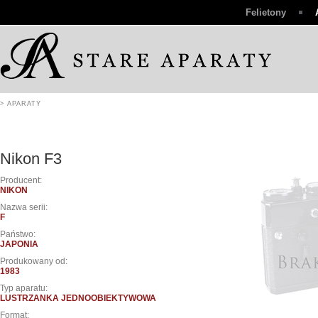
Felietony
> APARATY
Nikon F3
Producent:
NIKON
Nazwa serii:
F
Państwo:
JAPONIA
Produkowany od:
1983
Typ aparatu:
LUSTRZANKA JEDNOOBIEKTYWOWA
Format: