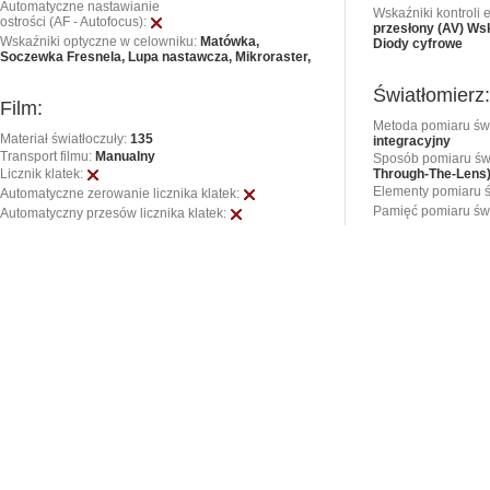
Automatyczne nastawianie
Wskaźniki kontroli 
ostrości (AF - Autofocus):
przesłony (AV)
Wsk
Wskaźniki optyczne w celowniku:
Matówka,
Diody cyfrowe
Soczewka Fresnela,
Lupa nastawcza,
Mikroraster,
Światłomierz:
Film:
Metoda pomiaru świ
Materiał światłoczuły:
135
integracyjny
Transport filmu:
Manualny
Sposób pomiaru świ
Through-The-Lens
Licznik klatek:
Elementy pomiaru ś
Automatyczne zerowanie licznika klatek:
Pamięć pomiaru świ
Automatyczny przesów licznika klatek: