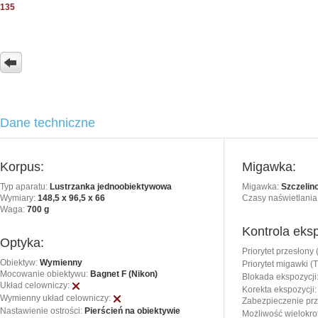
135
Dane techniczne
Korpus:
Migawka:
Typ aparatu:
Lustrzanka jednoobiektywowa
Migawka:
Szczelin
Wymiary:
148,5 x 96,5 x 66
Czasy naświetlania
Waga:
700 g
Kontrola eksp
Optyka:
Priorytet przesłony 
Obiektyw:
Wymienny
Priorytet migawki (T
Mocowanie obiektywu:
Bagnet F (Nikon)
Blokada ekspozycji
Układ celowniczy:
Korekta ekspozycji:
Wymienny układ celowniczy:
Zabezpieczenie pr
Nastawienie ostrości:
Pierścień na obiektywie
Możliwość wielokrot