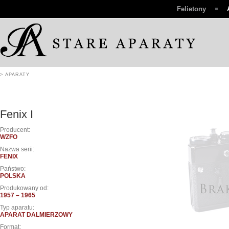
Felietony
> APARATY
Fenix I
Producent:
WZFO
Nazwa serii:
FENIX
Państwo:
POLSKA
Produkowany od:
1957 – 1965
Typ aparatu:
APARAT DALMIERZOWY
Format: