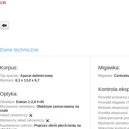
135
Dane techniczne
Korpus:
Migawka:
Typ aparatu:
Aparat dalmierzowy
Migawka:
Centraln
Wymiary:
8,3 x 13,0 x 6,7
Kontrola eksp
Optyka:
Priorytet przesłony 
Obiektyw:
Euktar 1:2,8 f=45
Priorytet migawki (T
Mocowanie obiektywu:
Obiektyw zamocowany na
Blokada ekspozycji
stałe
Korekta ekspozycji:
Układ celowniczy:
Zabezpieczenie pr
Wymienny układ celowniczy:
Możliwość wielokrot
Nastawienie ostrości:
Poprzez obrót pierścienia na
Wskaźniki kontroli 